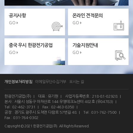
공지사항
온라인 견적문의
GO
GO
중국 우시 한광전기공업
기술지원안내
GO
GO
개인정보처리방침
이메일무단수집거부
오시는 길
한광전기공업(주)
대표 : 유기현
사업자등록번호 : 218-81-02928
본사 : 서울시 성동구 아차산로 144 우영테크노센터 402호 (우04783)
Tel : 02-462-3731
Fax : 02-463-8350
공장 : 경기도 광주시 도척면 다람로 57번길 48
Tel : 031-762-7500
Fax : 031-764-0302
Copyright © 2021 한광전기공업(주). All Rights Reserved.